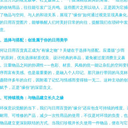
的收纳用品，往往能引发广泛共鸣。这些图片之所以动人，正是因为它捕
了物品与空间、与人的和谐关系，展现了“缘份”如何通过视觉呈现具象化
的日用百货图片，能够唤醒人们对美好日常的向往，提醒我们在琐碎中发
意。
、选择与搭配：创造属于你的日用美学
何让日用百货真正成为“有缘之物”？关键在于选择与搭配。应遵循“少而
”的原则，优先选择材质优良、设计经典的单品，避免被过度消费主义裹
。注重物品之间的协调性——色彩、材质、风格的统一能让杂乱的空间变
序而富有美感。也是最重要的，是融入个人印记。那只旅行带回的马克杯
盏陪伴多年的台灯，因附着了记忆与情感而变得独一无二。这种主动的创
赋予，正是“缘份”的深层含义。
、可持续视角：与物品建立长久之缘
环保意识觉醒的当下，我们与日用百货的“缘分”还应包含可持续的维度。
耐用、可维修的产品，减少一次性用品的使用，不仅是对环境的负责，也
物品建立更深刻联结的方式。当我们珍视并长久使用一件物品，便在与它