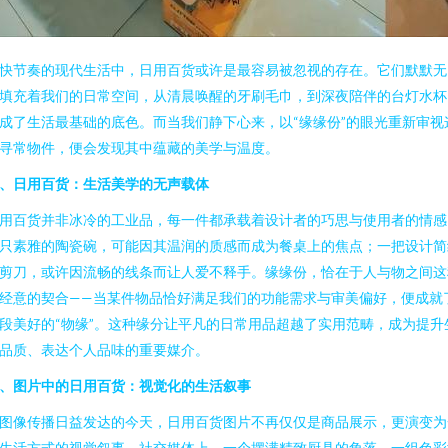
快节奏的现代生活中，日用百货或许是最容易被忽视的存在。它们默默无
填充着我们的日常空间，从清晨唤醒的牙刷毛巾，到深夜陪伴的台灯水杯
成了生活最基础的底色。而当我们静下心来，以“缘缘份”的眼光重新审视
寻常物件，便会发现其中蕴藏的美学与温度。
、日用百货：生活美学的无声载体
用百货并非冰冷的工业品，每一件都承载着设计者的巧思与使用者的情感
只素雅的陶瓷碗，可能因其温润的质感而成为餐桌上的焦点；一把设计简
剪刀，或许因流畅的线条而让人爱不释手。缘缘份，恰在于人与物之间这
经意的契合——当某件物品恰好满足我们的功能需求与审美偏好，便成就
段美好的“物缘”。这种缘分让平凡的日常用品超越了实用范畴，成为提升
品质、表达个人品味的重要媒介。
、图片中的日用百货：视觉化的生活叙事
图像传播日益发达的今天，日用百货图片不再仅仅是商品展示，更演变为
生活方式的视觉叙事。社交媒体上，一个摆满精致厨具的角落、一组色彩