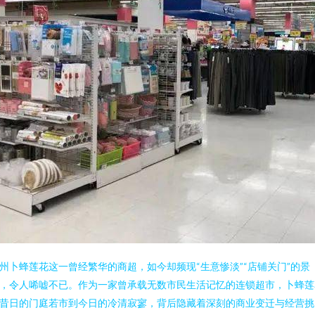
州卜蜂莲花这一曾经繁华的商超，如今却频现“生意惨淡”“店铺关门”的景
，令人唏嘘不已。作为一家曾承载无数市民生活记忆的连锁超市，卜蜂莲
昔日的门庭若市到今日的冷清寂寥，背后隐藏着深刻的商业变迁与经营挑